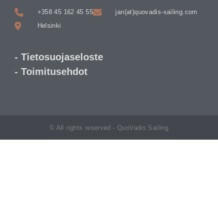
+358 45 162 45 55
jan(at)quovadis-sailing.com
Helsinki
- Tietosuojaseloste
- Toimitusehdot
© All rights reserved - QuoVadis Sailing