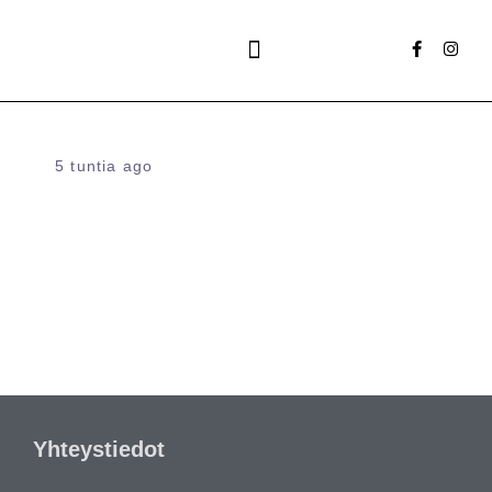
Ilta- ja tilauspurjehdukset
5 tuntia ago
Yhteystiedot