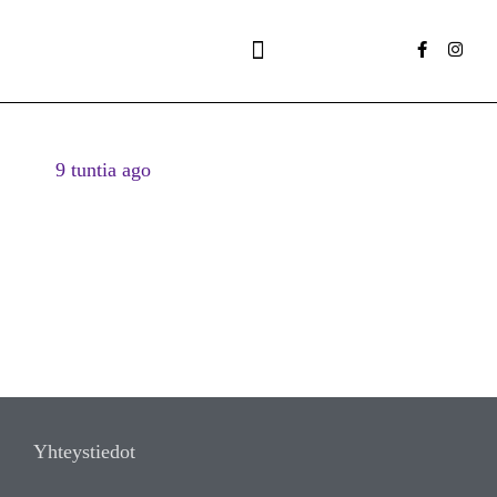
Ilta- ja tilauspurjehdukset
9 tuntia ago
Yhteystiedot