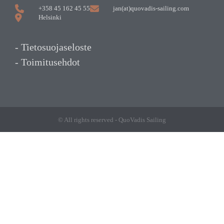
+358 45 162 45 55
jan(at)quovadis-sailing.com
Helsinki
- Tietosuojaseloste
- Toimitusehdot
© All rights reserved - QuoVadis Sailing